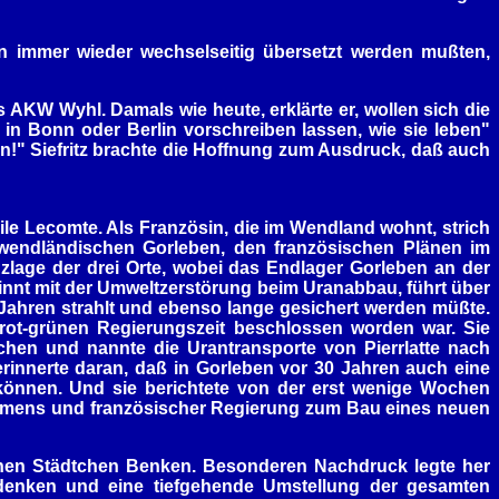
n immer wieder wechselseitig übersetzt werden mußten,
 AKW Wyhl. Damals wie heute, erklärte er, wollen sich die
 in Bonn oder Berlin vorschreiben lassen, wie sie leben"
en!" Siefritz brachte die Hoffnung zum Ausdruck, daß auch
e Lecomte. Als Französin, die im Wendland wohnt, strich
endländischen Gorleben, den französischen Plänen im
zlage der drei Orte, wobei das Endlager Gorleben an der
innt mit der Umweltzerstörung beim Uranabbau, führt über
Jahren strahlt und ebenso lange gesichert werden müßte.
rot-grünen Regierungszeit beschlossen worden war. Sie
chen und nannte die Urantransporte von Pierrlatte nach
rinnerte daran, daß in Gorleben vor 30 Jahren auch eine
können. Und sie berichtete von der erst wenige Wochen
emens und französischer Regierung zum Bau eines neuen
enen Städtchen Benken. Besonderen Nachdruck legte her
Umdenken und eine tiefgehende Umstellung der gesamten