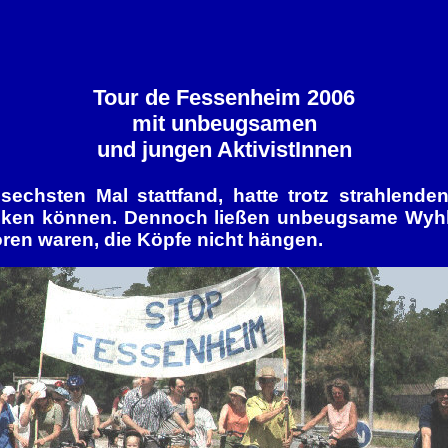
Tour de Fessenheim 2006
mit unbeugsamen
und jungen AktivistInnen
echsten Mal stattfand, hatte trotz strahlend
ocken können. Dennoch ließen unbeugsame Wyhl-
ren waren, die Köpfe nicht hängen.