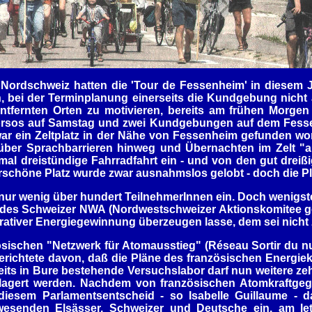
 Nordschweiz hatten die 'Tour de Fessenheim' in diesem J
, bei der Terminplanung einerseits die Kundgebung nicht 
tfernten Orten zu motivieren, bereits am frühen Morge
d-Korsos auf Samstag und zwei Kundgebungen auf dem Fe
r ein Zeltplatz in der Nähe von Fessenheim gefunden wor
über Sprachbarrieren hinweg und Übernachten im Zelt "a
mal dreistündige Fahrradfahrt ein - und von den gut dreißi
schöne Platz wurde zwar ausnahmslos gelobt - doch die P
r wenig über hundert TeilnehmerInnen ein. Doch wenigst
r des Schweizer NWA (Nordwestschweizer Aktionskomitee 
rativer Energiegewinnung überzeugen lasse, dem sei nicht 
sischen "Netzwerk für Atomausstieg" (Réseau Sortir du nucl
chtete davon, daß die Pläne des französischen Energiekon
eits in Bure bestehende Versuchslabor darf nun weitere zeh
elagert werden. Nachdem von französischen Atomkraftgeg
em Parlamentsentscheid - so Isabelle Guillaume - das V
wesenden Elsässer, Schweizer und Deutsche ein, am let