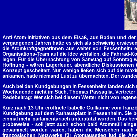
Anti-Atom-Initiativen aus dem Elsaß, aus Baden und der
vergangenen Jahren hatte es sich als schwierig erwiesen
die AtomkraftgegnerInnen aus weiter von Fessenheim en
Organisations-Team auf die Idee verfallen, die Fahrra
legen. Für die Übernachtung von Samstag auf Sonntag wa
Hoffnung - wären Lagerfeuer, abendliche Diskussionen 
Konzept gescheitert. Nur wenige ließen sich auf die maxi
ankamen, hatte niemand Lust zu übernachten. Der wunder
Auch bei den Kundgebungen in Fessenheim fanden sich nu
Wochenende nicht im Stich. Thomas Passaglia, Vertrete
Redebeitrag: Wer sich bei diesem Wetter nicht von regene
Kurz nach 13 Uhr eröffnete Isabelle Guillaume vom franzö
Kundgebung auf dem Rathausplatz in Fessenheim. Sie beri
einmal mehr parlamentarisch unterstützt wurden. Das ber
probeweise - soll jetzt auch schon bald Atommüll eing
gesammelt worden waren, haben die Menschen nach dies
französischen Netzwerks für Atomausstieg lud die An