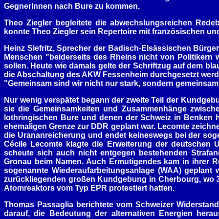
GegnerInnen nach Bure zu kommen.
Theo Ziegler begleitete die abwechslungsreichen Rede
konnte Theo Ziegler sein Repertoire mit französischen un
Heinz Siefritz, Sprecher der Badisch-Elsässischen Bürger
Menschen "beiderseits des Rheins nicht von Politikern w
sollen. Heute wie damals gelte der Schriftzug auf dem bl
die Abschaltung des AKW Fessenheim durchgesetzt werde
"Gemeinsam sind wir nicht nur stark, sondern gemeinsam s
Nur wenig verspätet begann der zweite Teil der Kundgebu
sie die Gemeinsamkeiten und Zusammenhänge zwischen
lothringischen Bure und denen der Schweiz in Benken he
ehemaligen Grenze zur DDR geplant war. Lecomte zeichnet
die Urananreicherung und endet keineswegs bei der soge
Cécile Lecomte klagte die Erweiterung der deutschen 
scheute sich auch nicht entgegen bestehenden Strafand
Gronau beim Namen. Auch Ermutigendes kam in ihrer Rede
sogenannte Wiederaufarbeitungsanlage (WAA) geplant w
zurückliegenden großen Kundgebung in Cherbourg, wo 3
Atomreaktors vom Typ EPR protestiert hatten.
Thomas Passaglia berichtete vom Schweizer Widerstand
darauf, die Bedeutung der alternativen Energien hera