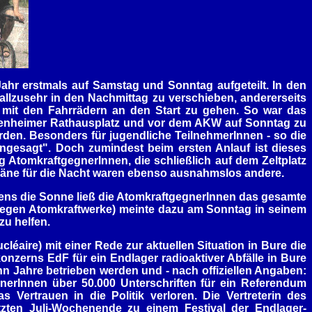
ahr erstmals auf Samstag und Sonntag aufgeteilt. In den
allzusehr in den Nachmittag zu verschieben, andererseits
n mit den Fahrrädern an den Start zu gehen. So war das
ssenheimer Rathausplatz und vor dem AKW auf Sonntag zu
den. Besonders für jugendliche TeilnehmerInnen - so die
ngesagt". Doch zumindest beim ersten Anlauf ist dieses
g AtomkraftgegnerInnen, die schließlich auf dem Zeltplatz
läne für die Nacht waren ebenso ausnahmslos andere.
ens die Sonne ließ die AtomkraftgegnerInnen das gesamte
gegen Atomkraftwerke) meinte dazu am Sonntag in seinem
zu helfen.
éaire) mit einer Rede zur aktuellen Situation in Bure die
zerns EdF für ein Endlager radioaktiver Abfälle in Bure
n Jahre betrieben werden und - nach offiziellen Angaben:
nerInnen über 50.000 Unterschriften für ein Referendum
ertrauen in die Politik verloren. Die Vertreterin des
zten Juli-Wochenende zu einem Festival der Endlager-