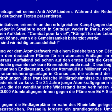
beiträge mit seinen Anti-AKW-Liedern. Während die Rede
d deutschen Texten präsentieren.
initiativen, erinnerte an den erfolgreichen Kampf gegen das
eder in Straßburg noch in Stuttgart, weder in Paris, noch
auen Aufkleber: "Combat pour la vie!", "Kämpft für das Leb
n könne, wenn die Gemeinsamkeit beherzigt werde:
ind wir richtig unausstehlich!"
ng vor dem Atomkraftwerk mit einem Redebeitrag von Cécil
 den deutschen Plänen für ein atomares Endlager im w
raus. Auffallend sei schon auf den ersten Blick die Gren
e die gesamte nukleare Brennstoffspirale nach. Diese beg
nannten Endlagerung, da der Atommüll für Millionen von 
Urananreicherungsanlage in Gronau an, die während der 
rohungen über französische Militärgeheimnisse zu spre
 nicht zu kurz: Die 24 Jahre junge Atomkraftgegnerin e
ar, die der wendländische Widerstand hatte verhindern 
0.000 AtomkraftgegnerInnen gegen die Pläne von EdF, Si
 gegen die Endlagerpläne im nahe des Rheinfalls geleg
uszustreichen. Passaglia forderte ein grundlegendes 