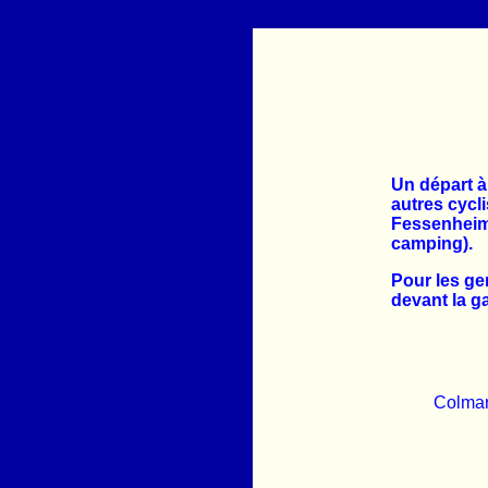
Un départ à
autres cycl
Fessenheim,
camping).
Pour les ge
devant la ga
Colmar