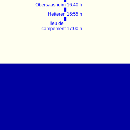
Obersaasheim 16:40 h
Heiteren 16:55 h
lieu de
campement 17:00 h