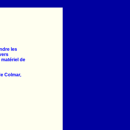
ndre les
vers
 matériel de
de Colmar,